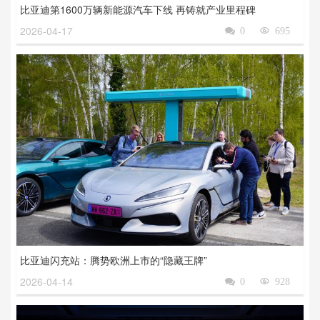
比亚迪第1600万辆新能源汽车下线 再铸就产业里程碑
2026-04-17

0

695
比亚迪闪充站：腾势欧洲上市的“隐藏王牌”
2026-04-14

0

928