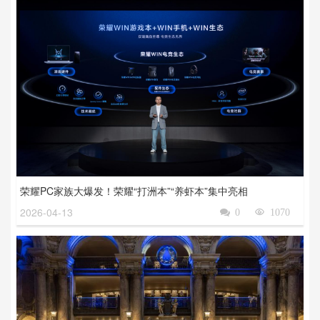
荣耀PC家族大爆发！荣耀“打洲本”“养虾本”集中亮相
2026-04-13

0

1070