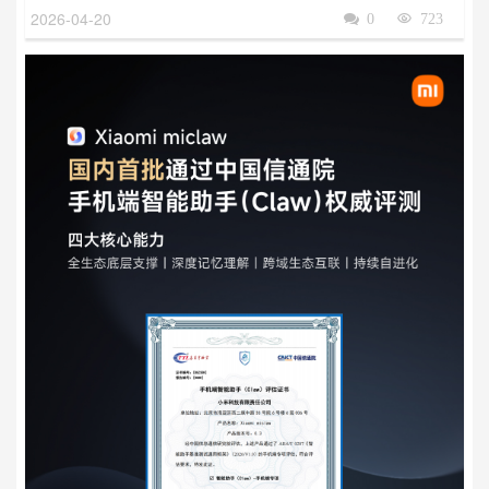
2026-04-20

0

723