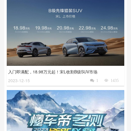
入门即满配，18.98万元起！宋L收割B级SUV市场
2023-12-15

1

1435