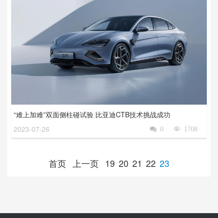
“难上加难”双面侧柱碰试验 比亚迪CTB技术挑战成功
2023-07-26

0

1708
首页
上一页
19
20
21
22
23