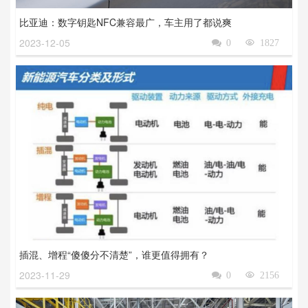
比亚迪：数字钥匙NFC兼容最广，车主用了都说爽
2023-12-05

0

1827
插混、增程“傻傻分不清楚”，谁更值得拥有？
2023-11-29

0

2156