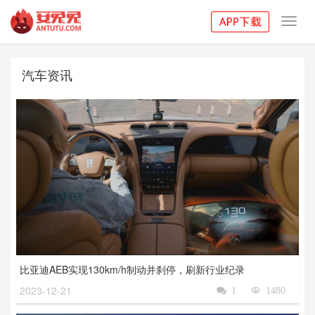
Toggl
navig
汽车资讯
比亚迪AEB实现130km/h制动并刹停，刷新行业纪录
2023-12-21

1

1480