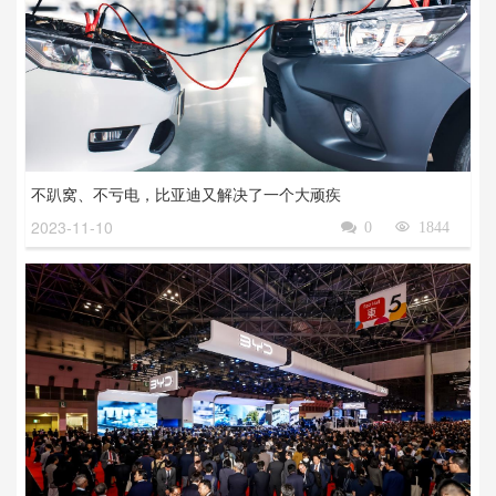
不趴窝、不亏电，比亚迪又解决了一个大顽疾
2023-11-10

0

1844