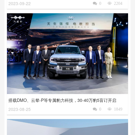
2023-09-22

0

2204
搭载DMO、云辇-P等专属豹力科技，30-40万豹5盲订开启
2023-08-25

0

1849