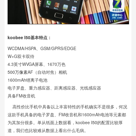
koobee I50
基本特点：
WCDMA/HSPA、GSM/GPRS/EDGE
W+G双卡双待
4.3英寸WVGA屏幕、1670万色
500万像素
AF（自动对焦）
相机
1600mAh锂离子电池
电子罗盘、重力感应器、距离感应器、光线感应器
具备FM收音机
高性价比手机中具备以上丰富特性的手机确实不是很多，何况
这款手机具备的电子罗盘、FM收音机和1600mAh电池等元素都
为其加分很多。单从纸面上数据看，koobee
I50
的配置比较厚
道，我们也比较难从数据上看出什么毛病。