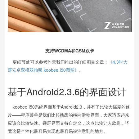
支持
WCDMA
和GSM双卡
更细节处可以参考昨天我们推出的详细图赏文章：
《4.3吋大
屏安卓双模双拍照 koobee I50图赏》
。
基于Android2.3.6的界面设计
koobee
I50
系统界面基于Android2.3，并有了比较大幅度的修
改——程序菜单是我们比较熟悉的横向滑动界面，大家适应起来
应该会比较快速。锁屏界面支持自定义，这点比较让人欣慰，毕
竟这是个性化最容易实现也最容易被注意到的地方。