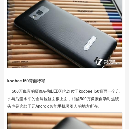
koobee
I50
背面特写
500万像素
的摄像头和LED
闪光灯
位于
koobee I50
背面一个几
乎与后盖水平的金属拉丝面板上面，相信500万像素自动对焦
镜
头
也是这款千元Android智能
手机
吸引人的地方所在。