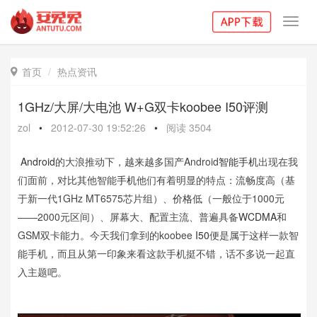
Toggl
navig
首页
热点资讯

1GHz/大屏/大电池 W+G双卡koobee I50评测
zol
•
2012-07-30 19:52:26
•
阅读
3504
Android
的大浪推动下，越来越多国产Android
智能手机
出现在我
们面前，对比其他智能
手机
他们有着明显的特点：流畅度高（基
于新一代1GHz MT6575芯片组）、
价格
低（一般位于1000元
——2000元区间）、屏幕大、配置主流、普遍具备
WCDMA
和
GSM双卡能力。今天我们拿到的koobee
I50
便是属于这样一款智
能手机，而且从第一印象来看这款手机挺不错，话不多说一起直
入主题吧。