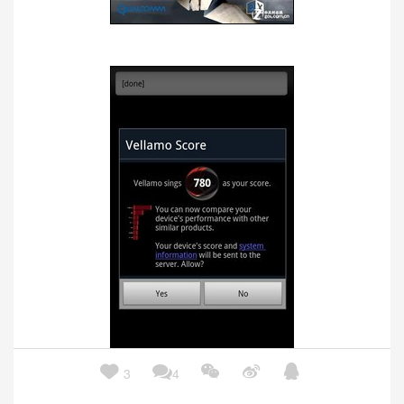





3
4