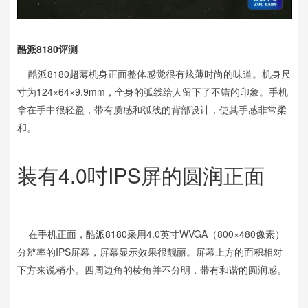
酷派8180
评测
酷派8180
超薄机
身正面整体感觉很有炫薄时尚的味道。机身尺
寸为124×64×9.9mm，全身的弧线给人留下了不错的印象。手机
拿在手中很轻盈，带有质感和弧线的背部设计，使其手感非常柔
和。
装有4.0吋IPS屏的圆润正面
在
手机
正面，
酷派8180
采用4.0英寸WVGA（800×480像素）
分辨率的IPS屏幕，屏幕显示效果很靓丽。屏幕上方的面积相对
下方来说稍小。四周边角的棱角并不分明，带有和谐的圆润感。