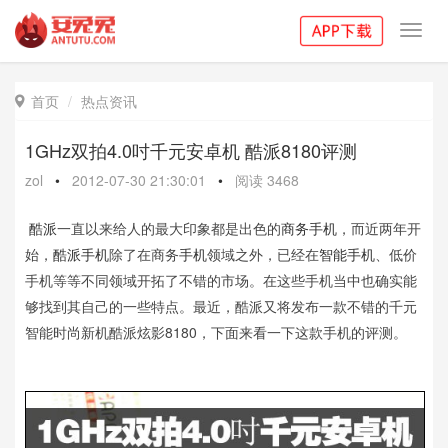
Toggl
navig
首页
热点资讯

1GHz双拍4.0吋千元安卓机 酷派8180评测
zol
•
2012-07-30 21:30:01
•
阅读
3468
酷派
一直以来给人的最大印象都是出色的
商务手机
，而近两年开
始，
酷派手机
除了在商务
手机
领域之外，已经在
智能手机
、低价
手机等等不同领域开拓了不错的市场。在这些手机当中也确实能
够找到其自己的一些特点。最近，酷派又将发布一款不错的千元
智能时尚新机酷派炫影8180，下面来看一下这款手机的评测。