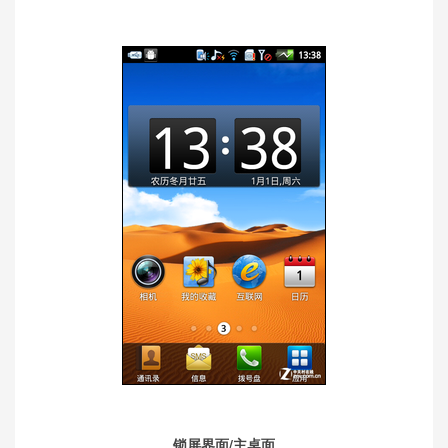
锁屏界面/主桌面