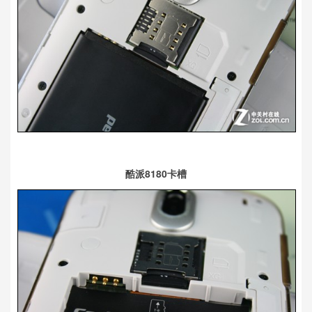
酷派8180卡槽