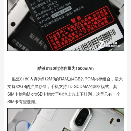
酷派8180电池容量为1500mAh
酷派8180
内存
为512MB的RAM加
4GB
的ROM内存组合，最大
支持32GB的扩展存储，手机支持
TD-SCDMA
的网络模式。其
SIM卡槽和Micro
SD卡
槽位于电池上方上下排列，这里只有一个
SIM卡有些遗憾。