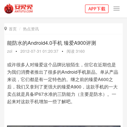
Toggl
navig
首页
热点资讯

能防水的Android4.0手机 臻爱A900评测
zol
•
2012-07-31 01:20:37
•
阅读
3160
或许很多人对臻爱这个品牌比较陌生，但它在近期也是
为我们消费者推出了很多的
Android手机
新品。单从
产品
来说，它们都是有一定特色的。继之前的臻爱A600之
后，我们又拿到了更强大的臻爱
A900
，这款
手机
的一大
卖点就是具备IP67水准的三防能力（主要是防水）。一
起来对这款手机增加一些了解吧。