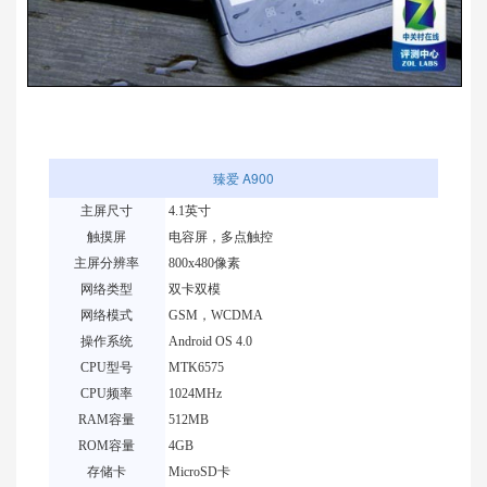
臻爱 A900
主屏尺寸
4.1英寸
触摸屏
电容屏，多点触控
主屏分辨率
800x480像素
网络类型
双卡双模
网络模式
GSM，
WCDMA
操作系统
Android
OS 4.0
CPU
型号
MTK6575
CPU频率
1024MHz
RAM容量
512MB
ROM容量
4GB
存储卡
Micro
SD卡