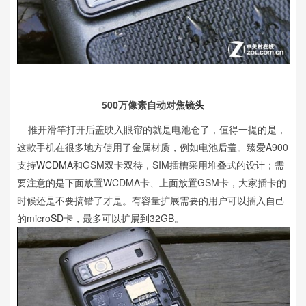
500万像素自动对焦
镜头
推开滑竿打开后盖映入眼帘的就是电池仓了，值得一提的是，
这款手机在很多地方使用了金属材质，例如电池后盖。臻爱A900
支持
WCDMA
和GSM双卡双待，SIM插槽采用堆叠式的设计；需
要注意的是下面放置WCDMA卡、上面放置GSM卡，大家插卡的
时候还是不要搞错了才是。有容量扩展需要的用户可以插入自己
的micro
SD卡
，最多可以扩展到32GB。