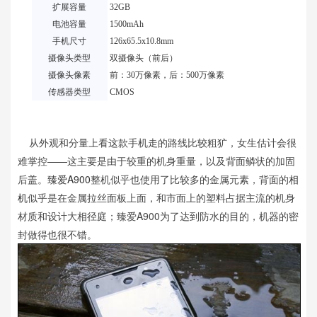
扩展容量
32GB
电池容量
1500mAh
手机尺寸
126x65.5x10.8mm
摄像头类型
双摄像头（前后）
摄像头像素
前：30万像素，后：
500万像素
传感器类型
CMOS
从外观和分量上看这款手机走的路线比较粗犷，女生估计会很
难掌控——这主要是由于较重的机身重量，以及背面鳞状的加固
后盖。
臻爱A900
整机似乎也使用了比较多的金属元素，背面的
相
机
似乎是在金属拉丝面板上面，和市面上的塑料占据主流的机身
材质和设计大相径庭；臻爱A900为了达到防水的目的，机器的密
封做得也很不错。