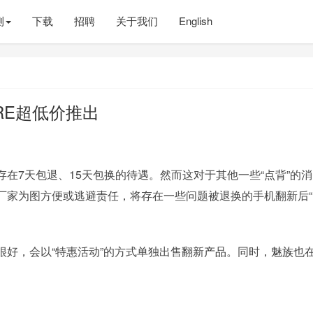
测
下载
招聘
关于我们
English
 RE超低价推出
在7天包退、15天包换的待遇。然而这对于其他一些“点背”的
厂家为图方便或逃避责任，将存在一些问题被退换的手机翻新后“
很好，会以“特惠活动”的方式单独出售翻新
产品
。同时，
魅族
也