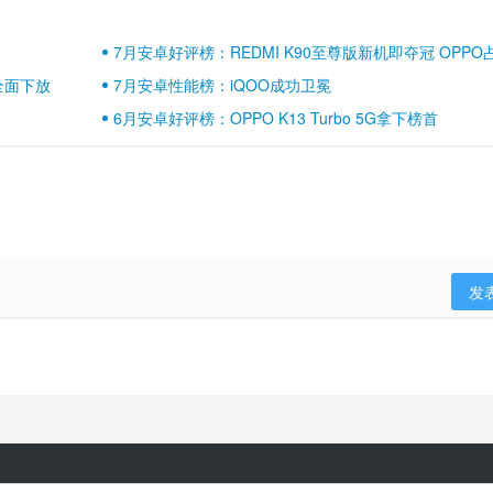
7月安卓好评榜：REDMI K90至尊版新机即夺冠 OPPO
壁江山
全面下放
7月安卓性能榜：iQOO成功卫冕
6月安卓好评榜：OPPO K13 Turbo 5G拿下榜首
发
隐私政策
用户协议
登录政策
京ICP备17041489号-2