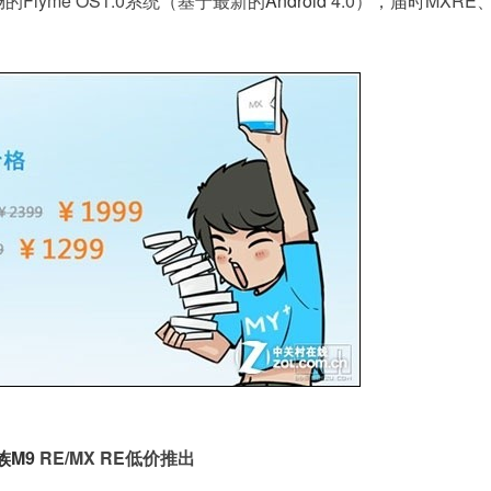
lyme OS1.0系统（基于最新的
Android
4.0），届时MXRE、
族M9
RE/MX RE低价推出