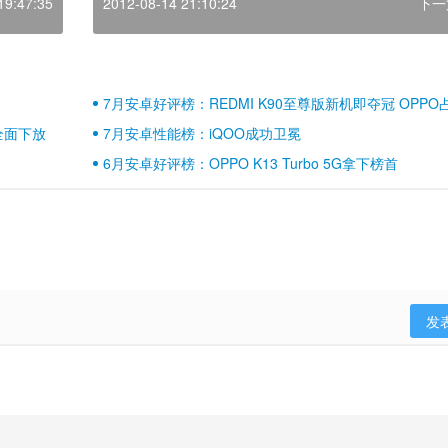
19:47:35
2012-08-14 21:10:24
下一
7月安卓好评榜：REDMI K90至尊版新机即夺冠 OPPO
壁江山
全面下放
7月安卓性能榜：iQOO成功卫冕
6月安卓好评榜：OPPO K13 Turbo 5G拿下榜首
发