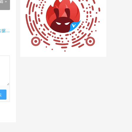
篇 »
占据半
表