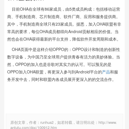
目前OHA在全球有86家成员，由5类成员构成：包括移动运营
商、手机制造商、芯片制造商、软件厂商、应用和服务提供商。
其中，手机制造商全球只有23家成员。据悉，加入OHA联盟有非
常高的要求，每位OHA成员都得向Android贡献相应的价值。当
然也会在OHA获得最新的平台支持，降低软件开发周期和成本。
OHA页面中是这样介绍OPPO的：OPPO设计和制造的创新性
数字设备，为中国乃至全球用户提供青春有活力的美妙体验。当
然，OPPO的加入也是谷歌对其实力的认可。可以预见的是
OPPO加入OHA联盟，将更深入参与到Android平台的
产品
和服
务开发中去，同时和联盟内各成员展开更深入的的交流合作。
原创文章，作者：runhua2，如若转载，请注明出处：http://www.
antutu.com/doc/100912.htm