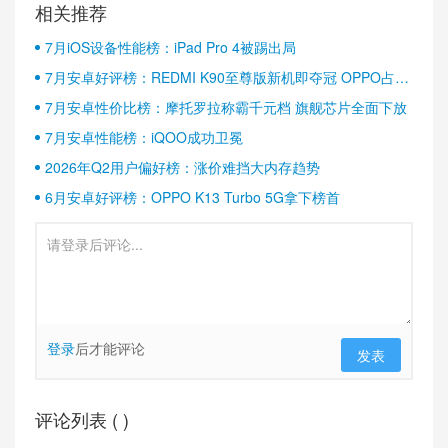
相关推荐
7月iOS设备性能榜：iPad Pro 4被踢出局
7月安卓好评榜：REDMI K90至尊版新机即夺冠 OPPO占据
半壁江山
7月安卓性价比榜：摩托罗拉称霸千元档 旗舰芯片全面下放
7月安卓性能榜：iQOO成功卫冕
2026年Q2用户偏好榜：涨价难挡大内存趋势
6月安卓好评榜：OPPO K13 Turbo 5G拿下榜首
登录
后才能评论
发表
评论列表 (
)