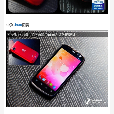
中兴
U930
图赏