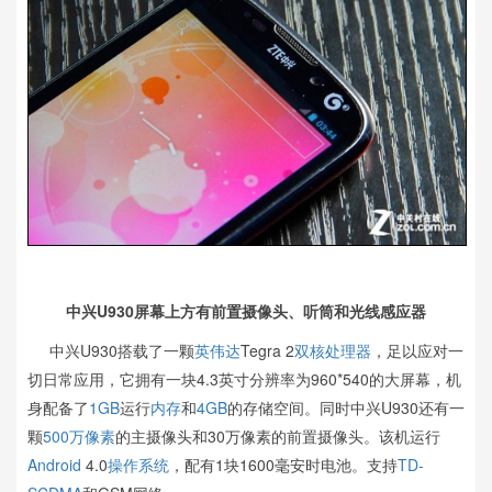
中兴U930屏幕上方有前置摄像头、听筒和光线感应器
中兴U930搭载了一颗
英伟达
Tegra 2
双核
处理器
，足以应对一
切日常应用，它拥有一块4.3英寸分辨率为960*540的大屏幕，机
身配备了
1GB
运行
内存
和
4GB
的存储空间。同时中兴U930还有一
颗
500万像素
的主摄像头和30万像素的前置摄像头。该机运行
Android
4.0
操作系统
，配有1块1600毫安时电池。支持
TD-