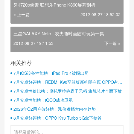
5吋720p像素 联想乐Phone K860屏幕剖析
« 上一篇
2012-08-27 18:52:02
三星GALAXY Note - 农夫随时画随时玩第一集
2012-08-27 19:11:53
下一篇 »
相关推荐
7月iOS设备性能榜：iPad Pro 4被踢出局
7月安卓好评榜：REDMI K90至尊版新机即夺冠 OPPO占据
半壁江山
7月安卓性价比榜：摩托罗拉称霸千元档 旗舰芯片全面下放
7月安卓性能榜：iQOO成功卫冕
2026年Q2用户偏好榜：涨价难挡大内存趋势
6月安卓好评榜：OPPO K13 Turbo 5G拿下榜首