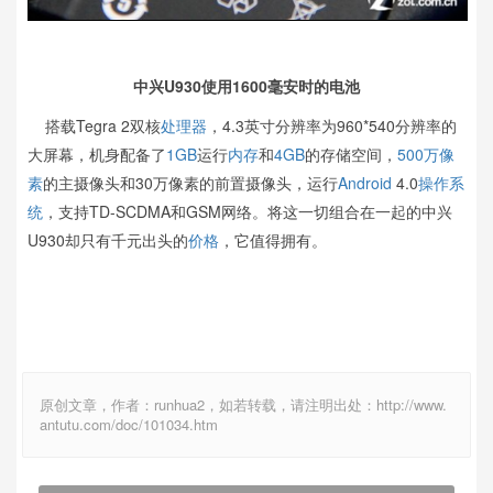
中兴U930使用1600毫安时的电池
搭载Tegra 2双核
处理器
，4.3英寸分辨率为960*540分辨率的
大屏幕，机身配备了
1GB
运行
内存
和
4GB
的存储空间，
500万像
素
的主摄像头和30万像素的前置摄像头，运行
Android
4.0
操作系
统
，支持TD-SCDMA和GSM网络。将这一切组合在一起的中兴
U930却只有千元出头的
价格
，它值得拥有。
原创文章，作者：runhua2，如若转载，请注明出处：http://www.
antutu.com/doc/101034.htm