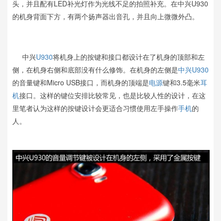
头，并且配有LED补光灯作为光线不足的拍照补充。在中兴U930
的机身背面下方，有两个扬声器出音孔，并且向上微微外凸。
中兴
U930
将机身上的按键和接口都设计在了机身的顶部和左
侧，在机身右侧和底部没有什么修饰。在机身的左侧是
中兴U930
的音量键和Micro USB接口，而机身的顶端是
电源
键和3.5毫米
耳
机
接口。这样的键位安排比较常见，也是比较人性的设计，在这
里笔者认为这样的按键设计会更适合习惯使用左手操作
手机
的
人。