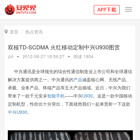
Toggl
navig
首页
热点资讯

双核TD-SCDMA 火红移动定制中兴U930图赏
zol
•
2012-08-27 18:59:27
•
阅读
1854
中兴通讯是全球领先的综合性通信制造业上市公司和全球通信
解决方案提供商之一。中兴通讯的
产品
涵盖核心网、无线产品、
承载、业务产品、终端产品等五大产品领域。近日，中兴为我们
带来了一款千元安卓
智能手机
——中兴
U930
。这是一款中国移动
定制机型，性价比十分突出，下面就然我们一起来赏析一下这款
中兴U930
。