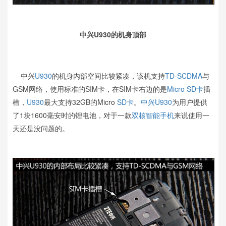
中兴U930的机身顶部
中兴
U930
的机身内部空间比较紧凑，该机支持
TD-SCDMA
与
GSM网络，使用标准的SIM卡，在SIM卡右边的是
Micro SD卡
插
槽，
U930
最大支持32GB的Micro
SD卡
。
中兴U930
为用户提供
了1块1600毫安时的锂电池，对于一款
双核
智能手机
来说使用一
天还是没问题的。