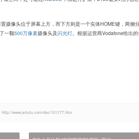
，一颗前置摄像头位于屏幕上方，而下方则是一个实体HOME键，两侧
置了一颗
500万像素
摄像头及
闪光灯
。根据运营商Vodafone给出的
ww.antutu.com/doc/101177.htm