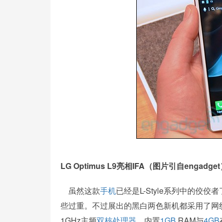
LG Optimus L9亮相IFA（图片引自engadge
虽然这款
手机
已经是L-Style系列中的
些过重。不过展出的黑白两色新机都采用了网纹后盖
1GHz主频
双核
处理器
，内置
1GB
RAM与
4GB