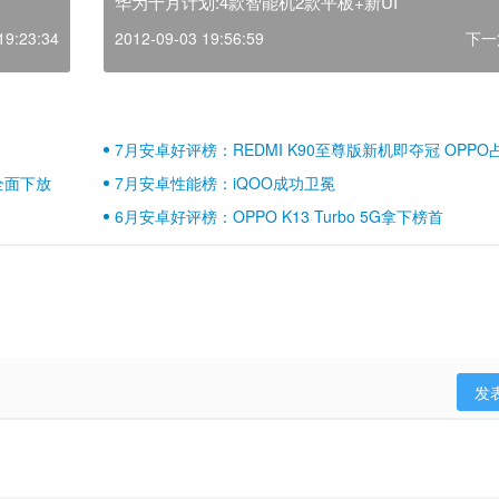
华为十月计划:4款智能机2款平板+新UI
19:23:34
2012-09-03 19:56:59
下一
7月安卓好评榜：REDMI K90至尊版新机即夺冠 OPPO
壁江山
全面下放
7月安卓性能榜：iQOO成功卫冕
6月安卓好评榜：OPPO K13 Turbo 5G拿下榜首
发