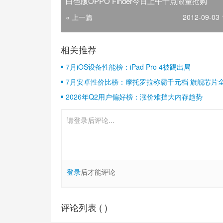
白色版OPPO Finder今日上午十点限量抢购
« 上一篇
2012-09-03 
相关推荐
7月iOS设备性能榜：iPad Pro 4被踢出局
7月安卓性价比榜：摩托罗拉称霸千元档 旗舰芯片
2026年Q2用户偏好榜：涨价难挡大内存趋势
登录
后才能评论
评论列表 (
)