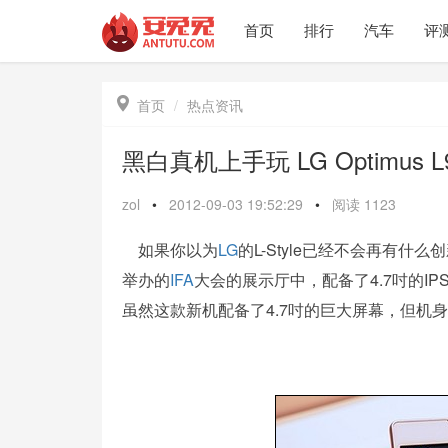
首页
排行
汽车
评

首页
热点资讯
黑白真机上手玩 LG Optimus L
zol
•
2012-09-03 19:52:29
•
阅读
1123
如果你以为
LG
的L-Style已经不会再有什
举办的
IFA
大会的展示厅中，配备了4.7吋的I
虽然这款新机配备了4.7吋的巨大屏幕，但机身