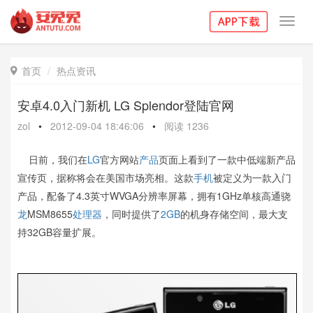
Toggl
navig
首页
热点资讯

安卓4.0入门新机 LG Splendor登陆官网
zol
•
2012-09-04 18:46:06
•
阅读
1236
日前，我们在
LG
官方网站
产品
页面上看到了一款中低端新产品
宣传页，据称将会在美国市场亮相。这款
手机
被定义为一款入门
产品，配备了4.3英寸WVGA分辨率屏幕，拥有1GHz单核高通骁
龙
MSM8655
处理器
，同时提供了
2GB
的机身存储空间，最大支
持32GB容量扩展。