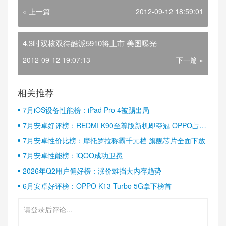
« 上一篇
2012-09-12 18:59:01
4.3吋双核双待酷派5910将上市 美图曝光
2012-09-12 19:07:13
下一篇 »
相关推荐
7月iOS设备性能榜：iPad Pro 4被踢出局
7月安卓好评榜：REDMI K90至尊版新机即夺冠 OPPO占据
半壁江山
7月安卓性价比榜：摩托罗拉称霸千元档 旗舰芯片全面下放
7月安卓性能榜：iQOO成功卫冕
2026年Q2用户偏好榜：涨价难挡大内存趋势
6月安卓好评榜：OPPO K13 Turbo 5G拿下榜首