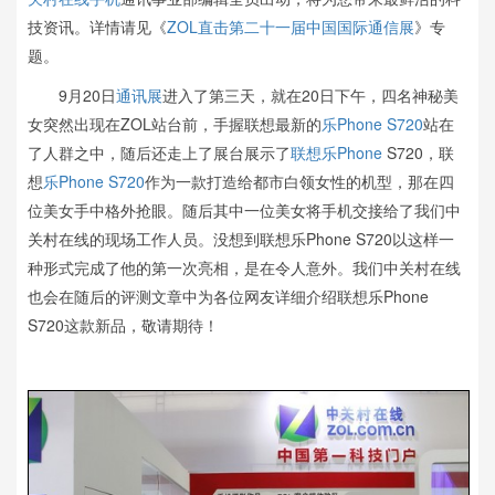
技资讯。详情请见《
ZOL直击第二十一届中国国际通信展
》专
题。
9月20日
通讯展
进入了第三天，就在20日下午，四名神秘美
女突然出现在ZOL站台前，手握联想最新的
乐Phone S720
站在
了人群之中，随后还走上了展台展示了
联想乐Phone
S720，联
想
乐Phone S720
作为一款打造给都市白领女性的机型，那在四
位美女手中格外抢眼。随后其中一位美女将手机交接给了我们中
关村在线的现场工作人员。没想到联想乐Phone S720以这样一
种形式完成了他的第一次亮相，是在令人意外。我们中关村在线
也会在随后的评测文章中为各位网友详细介绍联想乐Phone
S720这款新品，敬请期待！