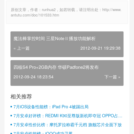
原创文章，作者：runhua2，如若转载，请注明出处：http://www.
antutu.com/doc/101533.htm
魔法棒掌控时间 三星NoteⅡ播放功能解析
« 上一篇
2012-09-21 19:29:38
四核S4 Pro+2GB内存 华硕Padfone2将发布
2012-09-24 18:23:54
下一篇 »
相关推荐
7月iOS设备性能榜：iPad Pro 4被踢出局
7月安卓好评榜：REDMI K90至尊版新机即夺冠 OPPO占据
半壁江山
7月安卓性价比榜：摩托罗拉称霸千元档 旗舰芯片全面下放
7月安卓性能榜：iQOO成功卫冕