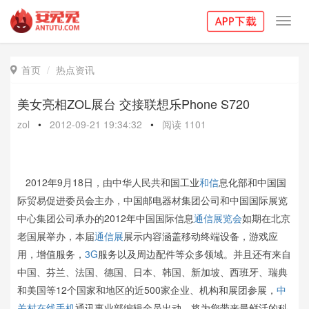
Toggl
navig
首页
热点资讯

美女亮相ZOL展台 交接联想乐Phone S720
zol
•
2012-09-21 19:34:32
•
阅读
1101
2012年9月18日，由中华人民共和国工业
和信
息化部和中国国
际贸易促进委员会主办，中国邮电器材集团公司和中国国际展览
中心集团公司承办的2012年中国国际信息
通信展览会
如期在北京
老国展举办，本届
通信展
展示内容涵盖移动终端设备，游戏应
用，增值服务，
3G
服务以及周边配件等众多领域。并且还有来自
中国、芬兰、法国、德国、日本、韩国、新加坡、西班牙、瑞典
和美国等12个国家和地区的近500家企业、机构和展团参展，
中
关村在线
手机
通讯事业部编辑全员出动，将为您带来最鲜活的科