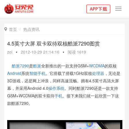
Toggl
navig
首页
热点资讯

4.5英寸大屏 双卡双待双核酷派7290图赏
zol
•
2012-10-29 21:14:16
•
阅读
1619
酷派7290
是
酷派
全新推出的一款支持GSM+
WCDMA
的双核
Android
系统
智能手机
。它搭载了搭载1GHz双核
处理器
，无论是
3D游戏，还是网上冲浪，同样高速流畅。拥有4.5英寸高清大屏
幕，并采用Android 4.0
操作系统
。同时酷派7290还是一款支持
GSM+WCDMA的双卡双待
手机
。接下来我们就一起欣赏一下这
款酷派7290。