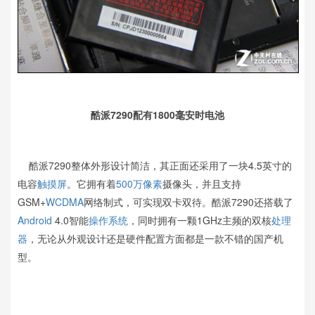
酷派7290配有1800毫安时电池
酷派7290整体外形设计简洁，其正面还采用了一块4.5英寸的
电容
触摸屏
。它拥有着
500万像素
摄像头，并且支持
GSM+
WCDMA
网络制式，可实现双卡双待。酷派7290还搭载了
Android
4.0智能
操作系统
，同时拥有一颗1GHz主频的双核
处理
器
，无论从外观设计还是硬件配置方面都是一款不错的国产机
型。