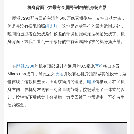
机身背面下方带有金属网保护的机身扬声器
酷派7290配有目前主流的500万像素摄像头，支持自动对焦，
但是并没有搭配拍照
闪光灯
，这也是这款手机的最大遗憾之处，
晚间拍摄或者在光线条件较差的环境拍照就无法补足光线了。机
身背面下方我们看到一个放行的带有金属网保护的机身扬声器。
在
酷派7290
的机身顶部设计有通用的3.5毫米
耳机
接口以及
Micro usb接口，除此之外
天语
并没有在机身顶部做其他设计，这
也体现了这款机型设计上追求简洁的理念。
电源
键被设计在了机
身右侧，在机身左侧有一对音量调节键，按键采用了一体式的设
计，按键按下后感觉十分清脆，力度回馈干也很适中，不会有生
硬的感觉。