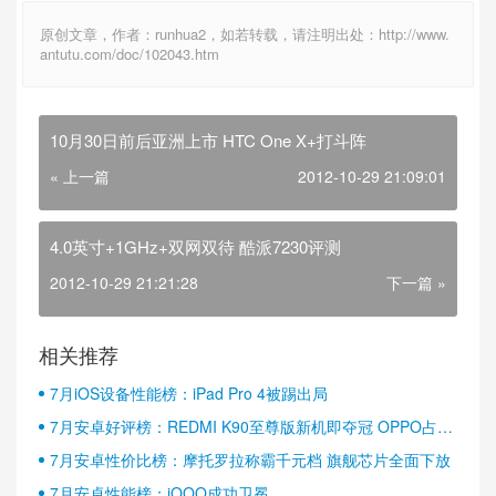
原创文章，作者：runhua2，如若转载，请注明出处：http://www.
antutu.com/doc/102043.htm
10月30日前后亚洲上市 HTC One X+打斗阵
« 上一篇
2012-10-29 21:09:01
4.0英寸+1GHz+双网双待 酷派7230评测
2012-10-29 21:21:28
下一篇 »
相关推荐
7月iOS设备性能榜：iPad Pro 4被踢出局
7月安卓好评榜：REDMI K90至尊版新机即夺冠 OPPO占据
半壁江山
7月安卓性价比榜：摩托罗拉称霸千元档 旗舰芯片全面下放
7月安卓性能榜：iQOO成功卫冕