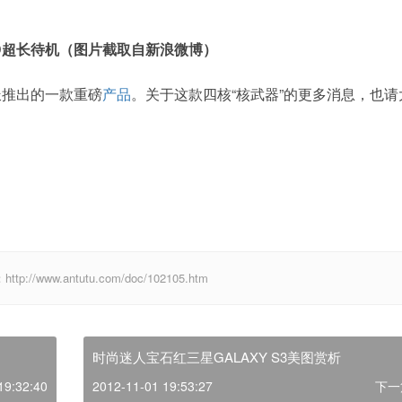
D超长待机（图片截取自新浪微博）
推出的一款重磅
产品
。关于这款四核“核武器”的更多消息，也请
ww.antutu.com/doc/102105.htm
时尚迷人宝石红三星GALAXY S3美图赏析
19:32:40
2012-11-01 19:53:27
下一