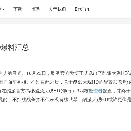
测
下载
招聘
关于我们
English
D爆料汇总
少人的目光。10月23日，酷派官方微博正式选出了酷派大观HD
用户面前亮相。不过自此之后，关于酷派大观HD的配置却忽然
好在酷派官方揭秘酷派大观HD的tegra 3四核
处理器
配置，才终于
说的，不打核战争并不代表没有核武器，酷派大观HD或许更像