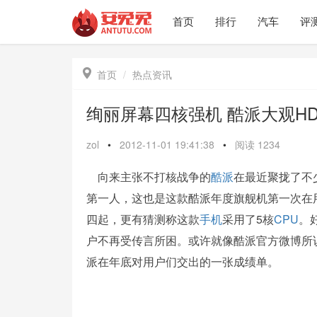
首页
排行
汽车
评

首页
热点资讯
绚丽屏幕四核强机 酷派大观H
zol
•
2012-11-01 19:41:38
•
阅读
1234
向来主张不打核战争的
酷派
在最近聚拢了不
第一人，这也是这款酷派年度旗舰机第一次在
四起，更有猜测称这款
手机
采用了5核
CPU
。
户不再受传言所困。或许就像酷派官方微博所
派在年底对用户们交出的一张成绩单。