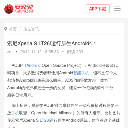
Toggl
navig
首页
热点资讯

索尼Xperia S LT26i运行原生Android4.1
zol
•
2012-11-12 18:55:33
•
阅读
993
AOSP（
Android
Open-Source Project）：Android开放源代
码项目，大多数消费者都使用Android
智能手机
，但不是每个人
都清楚Android到底是怎么回事。AOSP由谷歌发起，致力于
Android的维护和更进一步的发展，建立一个优秀的软件平台，
服务日常用户。
综上所述，就需要AOSP对共享软件的开源和移植过程需要开
放
手机
联盟（Open Handset Alliance）的所有人遵守。比如图片
显示索尼Xperia S
LT26i
运行原生Android系统，建立在这个基础
之上。