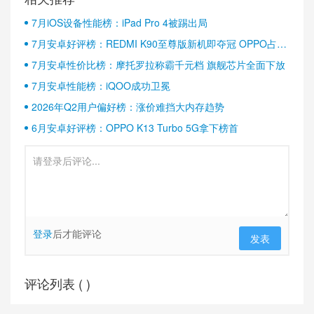
7月iOS设备性能榜：iPad Pro 4被踢出局
7月安卓好评榜：REDMI K90至尊版新机即夺冠 OPPO占据
半壁江山
7月安卓性价比榜：摩托罗拉称霸千元档 旗舰芯片全面下放
7月安卓性能榜：iQOO成功卫冕
2026年Q2用户偏好榜：涨价难挡大内存趋势
6月安卓好评榜：OPPO K13 Turbo 5G拿下榜首
登录
后才能评论
发表
评论列表 (
)