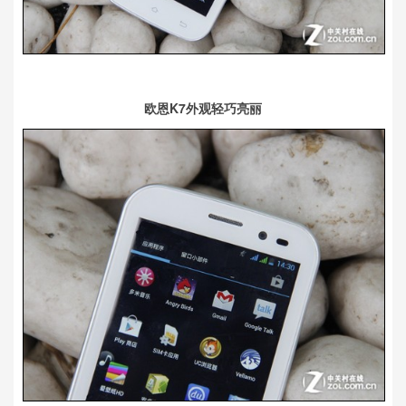
欧恩K7外观轻巧亮丽