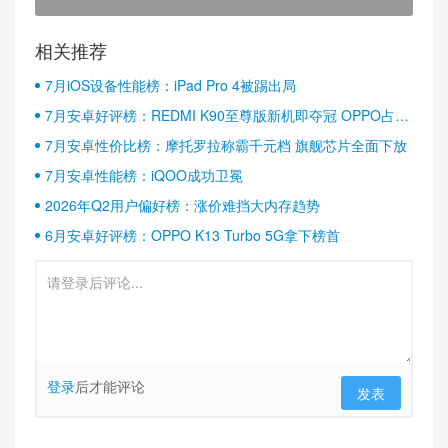
相关推荐
7月iOS设备性能榜：iPad Pro 4被踢出局
7月安卓好评榜：REDMI K90至尊版新机即夺冠 OPPO占据
半壁江山
7月安卓性价比榜：摩托罗拉称霸千元档 旗舰芯片全面下放
7月安卓性能榜：iQOO成功卫冕
2026年Q2用户偏好榜：涨价难挡大内存趋势
6月安卓好评榜：OPPO K13 Turbo 5G拿下榜首
登录
后才能评论
发表