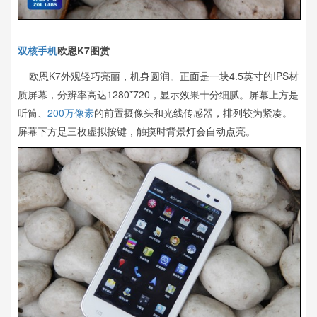
双核手机
欧恩K7图赏
欧恩K7外观轻巧亮丽，机身圆润。正面是一块4.5英寸的IPS材
质屏幕，分辨率高达1280*720，显示效果十分细腻。屏幕上方是
听筒、
200万像素
的前置摄像头和光线传感器，排列较为紧凑。
屏幕下方是三枚虚拟按键，触摸时背景灯会自动点亮。