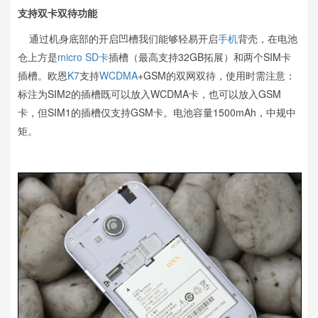
支持双卡双待功能
通过机身底部的开启凹槽我们能够轻易开启
手机
背壳，在电池
仓上方是
micro SD卡
插槽（最高支持32GB拓展）和两个SIM卡
插槽。欧恩
K7
支持
WCDMA
+GSM的双网双待，使用时需注意：
标注为SIM2的插槽既可以放入WCDMA卡，也可以放入GSM
卡，但SIM1的插槽仅支持GSM卡。电池容量1500mAh，中规中
矩。