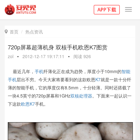
Toggl
navig
首页
热点资讯

720p屏幕超薄机身 双核手机欧恩K7图赏
zol
•
2012-12-17 19:17:11
•
阅读
926
最近几年，
手机
纤薄化正在成为趋势，厚度小于10mm的
智能
手机
层出不穷。今天大家将要看到的这款欧恩
K7
就是一款十分纤
薄的智能手机，它的厚度仅有8.5mm，十分轻薄。同时还搭载了
一块4.5英寸的720p屏幕和1GHz
双核
处理器
。下面来一起认识一
下这款
欧恩K7
手机。