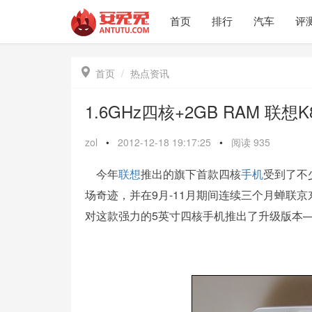
首页
排行
汽车
评

首页
热点资讯
1.6GHz四核+2GB RAM 联想
zol
•
2012-12-18 19:17:25
•
阅读
935
今年
联想
推出的旗下首款四核
手机
受到了不
场奇迹，并在9月-11月期间连续三个月蝉联
对这款强力的5英寸四核手机推出了升级版本