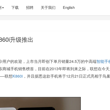
测
下载
招聘
关于我们
English
K860i升级推出
少用户的欢迎，上市当月即创下单月销量24.5万的中高端
智能手
京东商城手机销售榜首，目前在2013年即将到来之际，联想在今
——联想
K860i
，并且据悉这款手机将于12月21日正式亮相于鸟