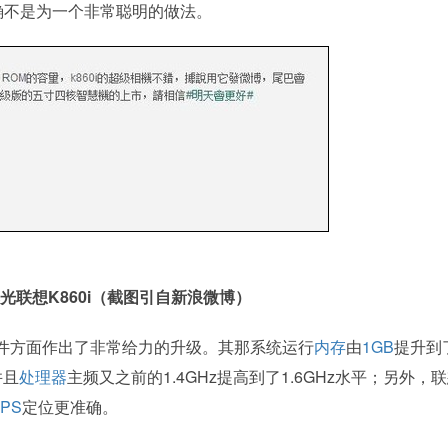
的确不是为一个非常聪明的做法。
光联想K860i（截图引自新浪微博）
心硬件方面作出了非常给力的升级。其那系统运行
内存
由
1GB
提升到
并且
处理器
主频又之前的1.4GHz提高到了1.6GHz水平；另外，
PS
定位更准确。