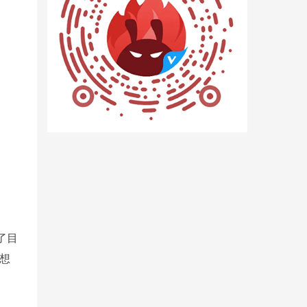
了目
联想