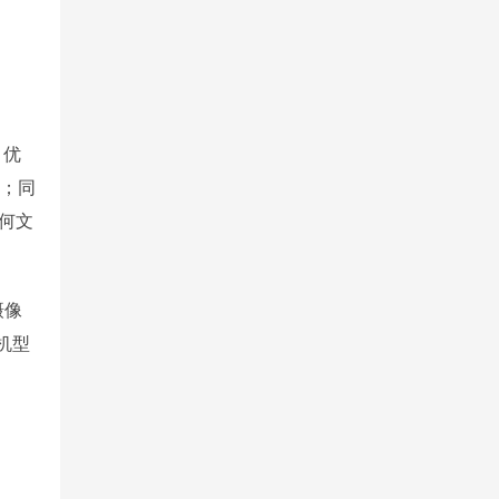
、优
；同
任何文
摄像
机型