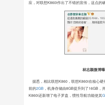
应，对联想K860i作出了不错的宣传，这点
林志颖微博曝
据悉，相比联想K860，联想K860i在核
前的
2GB
，机身存储由8GB提升到了16GB，
K860i还新增了电子罗盘，惯性导航功能使其
G