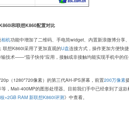
K860i和联想K860配置对比
级
相机
功能中增加了二维码、手电筒widget、内置新浪微博分享
联想K860i采用了更加直观的
U盘
连接方式，操作更加方便快捷
线传输技术——“茄子快传”应用，接触或非接触均能实现手机中的
0p（1280*720像素）的第三代AH-IPS屏幕，前置
200万像素
等等，Mali-400MP的图形处理器。目前我们手中已经拿到了这款
四核+2GB RAM 新联想K860i评测
》中查看。