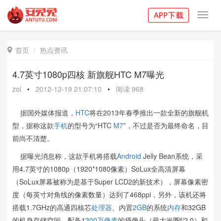
Toggl
navig
首页
热点资讯

4.7英寸1080p四核 新旗舰HTC M7曝光
zol
•
2012-12-19 21:07:10
•
阅读
968
据国外媒体报道，
HTC
将在2013年春季推出一款全新的旗舰机
型，据称这款
手机
的型号为“HTC
M7
”，不过是否为最终命名，目
前尚不清楚。
据曝光消息称，这款手机将搭载
Android
Jelly Bean系统，采
用4.7英寸的1080p（1920*1080像素）SoLux全高清屏幕
（SoLux屏幕被称为是基于Super LCD2的新技术），屏幕像素密
度（每英寸对角线的像素数量）达到了468ppi，另外，该机还将
搭载1.7GHz的高通四核芯
处理器
、内置
2GB
的系统
内存
和32GB
的机身存储空间，配备1
300万像素
的摄像头（最大光圈f/2.0）和