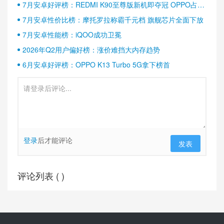
7月安卓好评榜：REDMI K90至尊版新机即夺冠 OPPO占据
半壁江山
7月安卓性价比榜：摩托罗拉称霸千元档 旗舰芯片全面下放
7月安卓性能榜：iQOO成功卫冕
2026年Q2用户偏好榜：涨价难挡大内存趋势
6月安卓好评榜：OPPO K13 Turbo 5G拿下榜首
登录
后才能评论
发表
评论列表 (
)