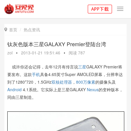
Toggl
navig
首页
热点资讯

钛灰色版本三星GALAXY Premier登陆台湾
zol
•
2013-01-21 19:51:46
•
阅读
787
或许你还会记得，去年12月有传言说
三星
GALAXY Premier将
要发布。这款
手机
具备4.65英寸Super AMOLED屏幕，分辨率达
到了1280*720，1.5GHz
双核
处理器
，
800万像素
的摄像头及
Android
4.1系统。它实际上是三星GALAXY
Nexus
的变种版本，
同由三星制造。