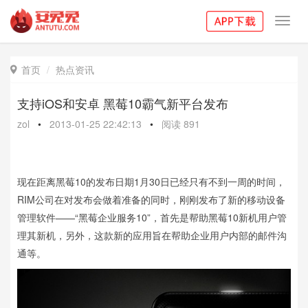
Toggl
navig
首页
热点资讯

支持iOS和安卓 黑莓10霸气新平台发布
zol
•
2013-01-25 22:42:13
•
阅读
891
现在距离黑莓10的发布日期1月30日已经只有不到一周的时间，
RIM公司在对发布会做着准备的同时，刚刚发布了新的移动设备
管理软件——“黑莓企业服务10”，首先是帮助黑莓10新机用户管
理其新机，另外，这款新的应用旨在帮助企业用户内部的邮件沟
通等。