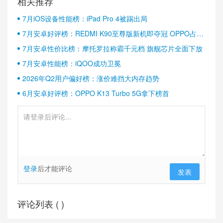
相关推荐
7月iOS设备性能榜：iPad Pro 4被踢出局
7月安卓好评榜：REDMI K90至尊版新机即夺冠 OPPO占据
半壁江山
7月安卓性价比榜：摩托罗拉称霸千元档 旗舰芯片全面下放
7月安卓性能榜：iQOO成功卫冕
2026年Q2用户偏好榜：涨价难挡大内存趋势
6月安卓好评榜：OPPO K13 Turbo 5G拿下榜首
登录
后才能评论
发表
评论列表 (
)