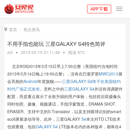
Toggl
navig
首页
热点资讯

不用手指也能玩 三星GALAXY S4特色简评
zol
•
2013-03-15 21:11:49
•
阅读
973
北京时间2013年3月15日早上7:00点整（美国纽约当地时间
2013年3月14日晚上19:00点整），没有在巴塞罗那
MWC2013
展
会亮相的
Android
年度旗舰——
三星GALAXY S4终于在美国纽约
时代广场正式发布
。意料之中的
三星
GALAXY S4
并没有强调硬件
配置，而是重点展示了全新升级的用户体验，包括前后双摄像头
同时拍照、摄像、视频通话，手指浮窗预览，DRAMA SHOT、
ERASER、支持中文的S Translator，以及支持眼球识别的smart
scoll屏幕滚动等等。此外，三星GALAXY
S4
本次对TD LTE技术
也很重视，包括
GALAXY S4
LTE版本在内的各种版本，都将在4