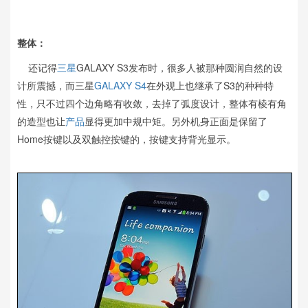
整体：
还记得
三星
GALAXY S3发布时，很多人被那种圆润自然的设
计所震撼，而三星
GALAXY S4
在外观上也继承了S3的种种特
性，只不过四个边角略有收敛，去掉了弧度设计，整体有棱有角
的造型也让
产品
显得更加中规中矩。另外机身正面是保留了
Home按键以及双触控按键的，按键支持背光显示。