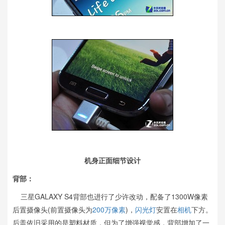
机身正面细节设计
背部：
三星GALAXY S4背部也进行了少许改动，配备了1300W像素
后置摄像头(前置摄像头为
200万像素
)，
闪光灯
安置在
相机
下方。
后盖依旧采用的是塑料材质，但为了增强视觉感，背部增加了一