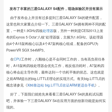
发布了丰富的三星GALAXY S4配件，现场体验区并没有展示
由于发布会上并没有过多提到三星GALAXY S4的硬件配置，
这里也和大家重点介绍一下。三星GALAXY S4拥有两种不同的配
置，一种是1.9GHz四核
处理器
版，另外一种则是CES2013上发
布的Exynos 5 Octa“八核”处理器版，主频为1.6GHz。该处理器
由4个A15架构核心以及4个A7架构核心组成，配备的GPU为
PowerVR SGX 544MP3。
在
CPU
工作时，八颗核心是不会同时工作的，当有高负荷任务
时，A15架构四核处理器会优先工作，相反低功耗时，A7架构四
核心将会起主导作用，最终达到一个功耗平衡的状态。这也就是
之前ARM提出的big.LITTLE理论的实现方式。有关big.LITTLE的
概念请参见《
X86靠边站 big.LITTLE佐证ARM更适合手机
》。
好了，下面我们就抢先来看看三星GALAXY S4的真机试玩图
吧，并体验一下三星GALAXY S4在应用方面的创新功能是如何实
现的。