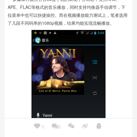
APE、FLAC等格式的音乐播放，同时支持均衡器手动调节，下
拉菜单中也可以快捷操控。而在视频播放能力测试上，笔者选用
了几段不同码率的1080p视频，结果均能实现流畅播放。





0
0