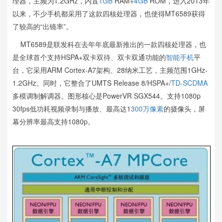
理器，主频为1.2GHz，内置
1GB
RAM+
4GB
ROM，进入2013年
以来，不少手机都采用了这款四核处理器，也使得MT6589获得
了较高的“出镜率”。
MT6589是联发科在去年年底最新推出的一款四核处理器，也
是全球首个支持HSPA+双卡双待、双卡双通功能的
智能手机
平
台，它采用ARM Cortex-A7架构、28纳米工艺，主频范围1GHz-
1.2GHz。同时，它整合了UMTS Release 8/HSPA+/
TD-SCDMA
多模调制解调器。图形核心是PowerVR SGX544。支持1080p
30fps低功耗视频录制与播放、最高达1
300万像素
的摄像头，屏
幕分辨率最高支持1080p。