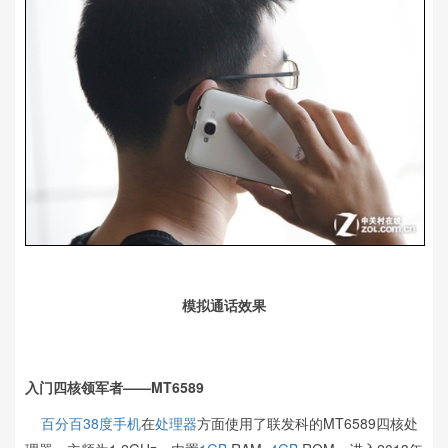
模拟通话效果
入门四核领军者——MT6589
百分百38度
手机
在
处理器
方面使用了联发科的MT6589四核处