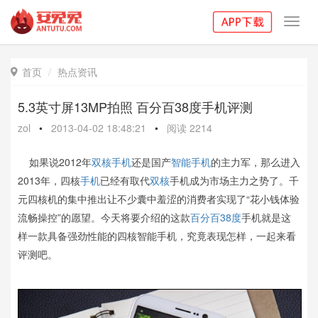
Toggl
navig
首页
热点资讯

5.3英寸屏13MP拍照 百分百38度手机评测
zol
•
2013-04-02 18:48:21
•
阅读
2214
如果说2012年
双核手机
还是国产
智能手机
的主力军，那么进入
2013年，四核
手机
已经有取代
双核
手机成为市场主力之势了。千
元四核机的集中推出让不少囊中羞涩的消费者实现了“花小钱体验
流畅操控”的愿望。今天将要介绍的这款
百分百38度
手机就是这
样一款具备强劲性能的四核智能手机，究竟表现怎样，一起来看
评测吧。