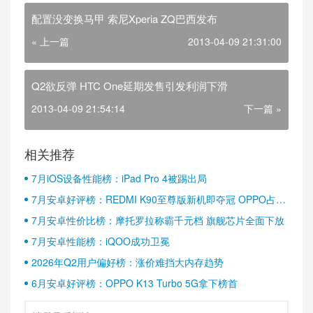
配置没变换马甲 索尼Xperia ZQ巴西发布
« 上一篇
2013-04-09 21:31:00
Q2欲反弹 HTC One延期发售引发利润下滑
2013-04-09 21:54:14
下一篇 »
相关推荐
7月iOS设备性能榜：iPad Pro 4被踢出局
7月安卓好评榜：REDMI K90至尊版新机即夺冠 OPPO占据
半壁江山
7月安卓性价比榜：摩托罗拉称霸千元档 旗舰芯片全面下放
7月安卓性能榜：iQOO成功卫冕
2026年Q2用户偏好榜：涨价难挡大内存趋势
6月安卓好评榜：OPPO K13 Turbo 5G拿下榜首