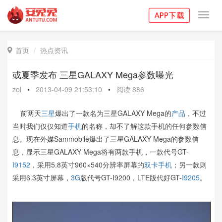
Toggl
navig
首页
热点资讯

或夏季发布 三星GALAXY Mega参数曝光
zol
•
2013-04-09 21:53:10
•
阅读
886
前两天
三星
爆出了一款名为三星GALAXY Mega的
产品
，不过
当时我们仅仅知道
手机
的名称，却不了解这款手机的任何参数信
息。现在外媒Sammobile爆出了三星GALAXY Mega的参数信
息，显示三星GALAXY Mega将有两款手机，一款代号GT-
I9152
，采用5.8英寸960×540分辨率屏幕的
双卡手机
；另一款则
采用6.3英寸屏幕，
3G
版代号GT-I9200，LTE版代好GT-
I9205
。