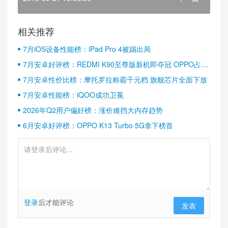
相关推荐
7月iOS设备性能榜：iPad Pro 4被踢出局
7月安卓好评榜：REDMI K90至尊版新机即夺冠 OPPO占据
半壁江山
7月安卓性价比榜：摩托罗拉称霸千元档 旗舰芯片全面下放
7月安卓性能榜：iQOO成功卫冕
2026年Q2用户偏好榜：涨价难挡大内存趋势
6月安卓好评榜：OPPO K13 Turbo 5G拿下榜首
登录
后才能评论
发表