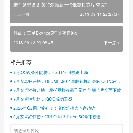
进军微型设备 英特尔推新一代低能耗芯片“夸克”
« 上一篇
2013-09-11 22:27:37
魅族：三星Exynos5可以变真8核
2013-09-12 20:08:45
下一篇 »
相关推荐
7月iOS设备性能榜：iPad Pro 4被踢出局
7月安卓好评榜：REDMI K90至尊版新机即夺冠 OPPO占据
半壁江山
7月安卓性价比榜：摩托罗拉称霸千元档 旗舰芯片全面下放
7月安卓性能榜：iQOO成功卫冕
2026年Q2用户偏好榜：涨价难挡大内存趋势
6月安卓好评榜：OPPO K13 Turbo 5G拿下榜首