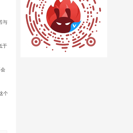
若与
低于
不会
这个
。