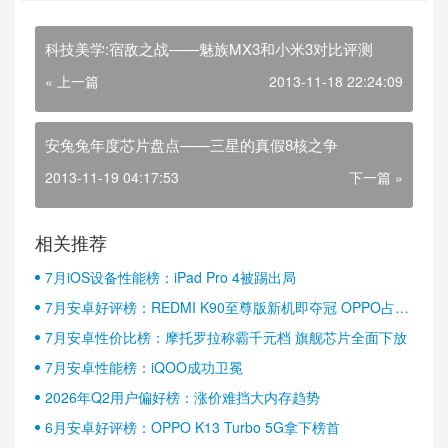
科技美学:宿敌之战——魅族MX3和小米3对比评测
« 上一篇
2013-11-18 22:24:09
安兔兔年度芯片盘点——三星的真假8核之争
2013-11-19 04:17:53
下一篇 »
相关推荐
7月iOS设备性能榜：iPad Pro 4被踢出局
7月安卓好评榜：REDMI K90至尊版新机即夺冠 OPPO占据
半壁江山
7月安卓性价比榜：摩托罗拉称霸千元档 旗舰芯片全面下放
7月安卓性能榜：iQOO成功卫冕
2026年Q2用户偏好榜：涨价难挡大内存趋势
6月安卓好评榜：OPPO K13 Turbo 5G拿下榜首