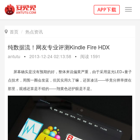
Toggl
navig
首页
热点资讯

纯数据流！网友专业评测Kindle Fire HDX
antutu
•
2013-12-24 02:13:58
•
阅读
1591
屏幕确实是没有预期的好，整体来说偏黄严重，由于采用蓝光LED+量子
点技术，周围一圈会发蓝，但其实用久了嘛，还算凑活——毕竟分辨率摆在
那里，观感还算是不错的——翔黄色还护眼是不是。