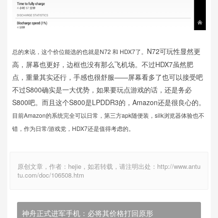
N72可玩性显然更
总的来说，这个价位能选的也就是N72 和 HDX7了。
高，屏幕也更好，边框也没有那么飞机场。不过HDX7虽然肥
点，重量其实还行，手感也很舒服——屏幕看多了也可以接受吧
不过S800确实是一大优势，如果要玩点游戏的话，还是务必
S800吧。而且这个S800是LPDDR3的，Amazon还是很良心的。
目前Amazon的系统完全可以日常，第三方apk随便装，silk浏览器体验也不
错，
作为日常/游戏党，HDX7还是值得考虑的。
原创文章，作者：hejie，如若转载，请注明出处：http://www.antu
tu.com/doc/106508.htm
神舟正式进军手机：必将其价格打回原形