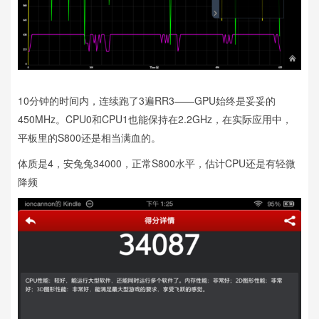
10分钟的时间内，连续跑了3遍RR3——GPU始终是妥妥的
450MHz。CPU0和CPU1也能保持在2.2GHz，在实际应用中，
平板里的S800还是相当满血的。
体质是4，安兔兔34000，正常S800水平，估计CPU还是有轻微
降频