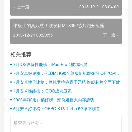
« 上一篇
2013-12-21 03:04:09
平板上的真八核！联发科MT8392芯片跑分泄露
2013-12-24 03:29:55
下一篇 »
相关推荐
7月iOS设备性能榜：iPad Pro 4被踢出局
7月安卓好评榜：REDMI K90至尊版新机即夺冠 OPPO占据
半壁江山
7月安卓性价比榜：摩托罗拉称霸千元档 旗舰芯片全面下放
7月安卓性能榜：iQOO成功卫冕
2026年Q2用户偏好榜：涨价难挡大内存趋势
6月安卓好评榜：OPPO K13 Turbo 5G拿下榜首