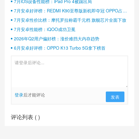
7月iOS设备性能榜：iPad Pro 4被踢出局
7月安卓好评榜：REDMI K90至尊版新机即夺冠 OPPO占据
半壁江山
7月安卓性价比榜：摩托罗拉称霸千元档 旗舰芯片全面下放
7月安卓性能榜：iQOO成功卫冕
2026年Q2用户偏好榜：涨价难挡大内存趋势
6月安卓好评榜：OPPO K13 Turbo 5G拿下榜首
登录
后才能评论
发表
评论列表 (
)