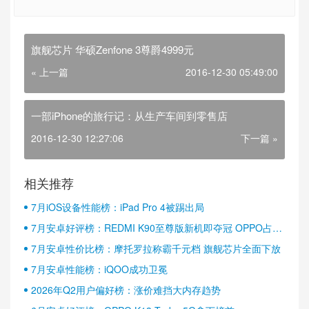
旗舰芯片 华硕Zenfone 3尊爵4999元
« 上一篇
2016-12-30 05:49:00
一部iPhone的旅行记：从生产车间到零售店
2016-12-30 12:27:06
下一篇 »
相关推荐
7月iOS设备性能榜：iPad Pro 4被踢出局
7月安卓好评榜：REDMI K90至尊版新机即夺冠 OPPO占据
半壁江山
7月安卓性价比榜：摩托罗拉称霸千元档 旗舰芯片全面下放
7月安卓性能榜：iQOO成功卫冕
2026年Q2用户偏好榜：涨价难挡大内存趋势