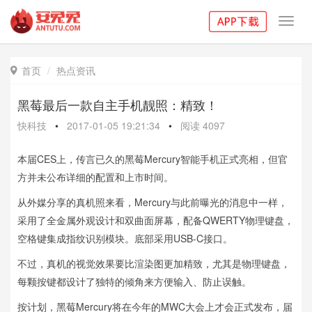
Toggl
navig
首页
热点资讯

黑莓最后一款自主手机靓照：精致！
快科技
•
2017-01-05 19:21:34
•
阅读
4097
本届CES上，传言已久的黑莓Mercury智能手机正式亮相，但官
方并未公布详细的配置和上市时间。
从外媒分享的真机照来看，Mercury与此前曝光的消息中一样，
采用了全金属外观设计和双曲面屏幕，配备QWERTY物理键盘，
空格键集成指纹识别模块。底部采用USB-C接口。
不过，真机的视觉效果要比渲染图更加精致，尤其是物理键盘，
每颗按键都设计了独特的倾角来方便输入、防止误触。
按计划，黑莓Mercury将在今年的MWC大会上才会正式发布，届