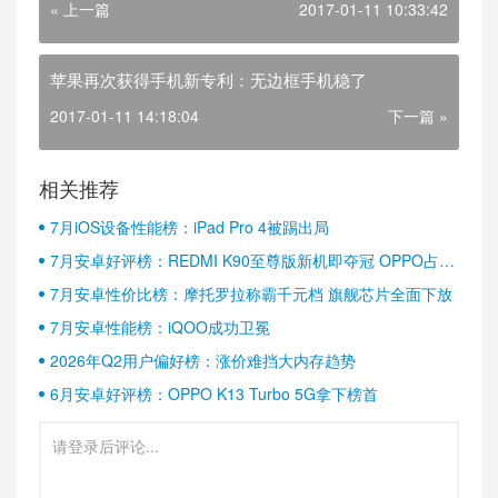
« 上一篇
2017-01-11 10:33:42
苹果再次获得手机新专利：无边框手机稳了
2017-01-11 14:18:04
下一篇 »
相关推荐
7月iOS设备性能榜：iPad Pro 4被踢出局
7月安卓好评榜：REDMI K90至尊版新机即夺冠 OPPO占据
半壁江山
7月安卓性价比榜：摩托罗拉称霸千元档 旗舰芯片全面下放
7月安卓性能榜：iQOO成功卫冕
2026年Q2用户偏好榜：涨价难挡大内存趋势
6月安卓好评榜：OPPO K13 Turbo 5G拿下榜首