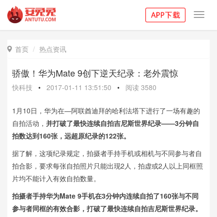
Toggl
navig
首页
热点资讯

骄傲！华为Mate 9创下逆天纪录：老外震惊
快科技
•
2017-01-11 13:51:50
•
阅读
3580
1月10日，华为在—阿联酋迪拜的哈利法塔下进行了一场有趣的
自拍活动，
并打破了最快连续自拍吉尼斯世界纪录——3分钟自
拍数达到160张，远超原纪录的122张。
据了解，这项纪录规定，拍摄者手持手机或相机与不同参与者自
拍合影，要求每张自拍照片只能出现2人，拍虚或2人以上同框照
片均不能计入有效自拍数量。
拍摄者手持华为Mate 9手机在3分钟内连续自拍了160张与不同
参与者同框的有效合影，打破了最快连续自拍吉尼斯世界纪录。