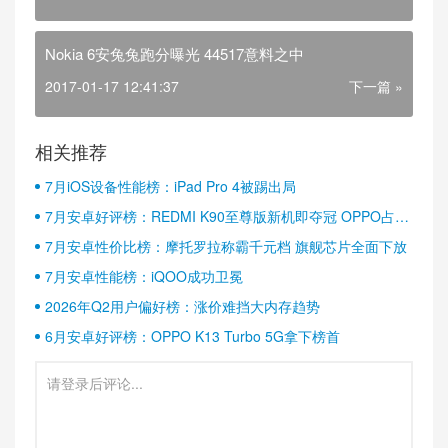
Nokia 6安兔兔跑分曝光 44517意料之中
2017-01-17 12:41:37
下一篇 »
相关推荐
7月iOS设备性能榜：iPad Pro 4被踢出局
7月安卓好评榜：REDMI K90至尊版新机即夺冠 OPPO占据
半壁江山
7月安卓性价比榜：摩托罗拉称霸千元档 旗舰芯片全面下放
7月安卓性能榜：iQOO成功卫冕
2026年Q2用户偏好榜：涨价难挡大内存趋势
6月安卓好评榜：OPPO K13 Turbo 5G拿下榜首