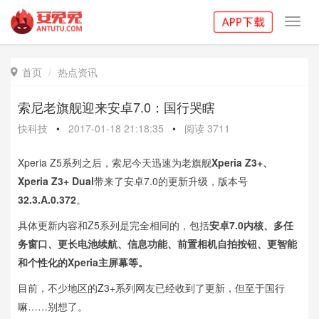
Toggl
navig
首页
热点资讯

索尼老旗舰迎来安卓7.0：国行哭瞎
快科技
•
2017-01-18 21:18:35
•
阅读
3711
Xperia Z5系列之后，索尼今天迅速为老旗舰
Xperia Z3+、
Xperia Z3+ Dual
带来了安卓7.0的更新升级，版本号
32.3.A.0.372
。
具体更新内容和Z5系列是完全相同的，包括
安卓7.0内核、多任
务窗口、更长电池续航、信息功能、前置相机自拍按钮、更智能
和个性化的Xperia主屏幕等。
目前，不少地区的Z3+系列网友已经收到了更新，但至于国行
嘛……别想了。