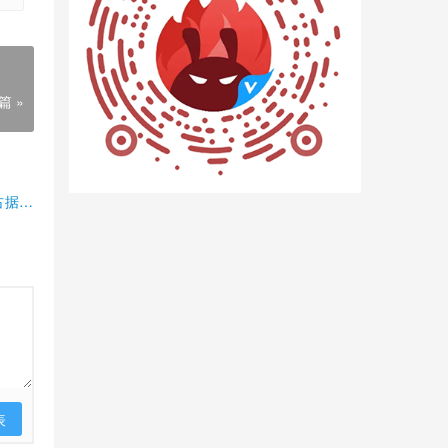
篇 »
占据半
表