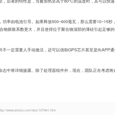
，后者的特性是，当被加热至高于80℃的温度时，其可以快速
由电池引导。如果释放500~600毫瓦，那么需要10~15秒
聚合物膨胀系数更大，并且使得位于聚合物顶部的薄硅引起足够的
不一定需要人手动激活，还可以借助GPS芯片甚至是向APP通
杂志中将详细披露。除了处理器组件外，现在，团队正在考虑将
w.antutu.com/doc/107941.htm