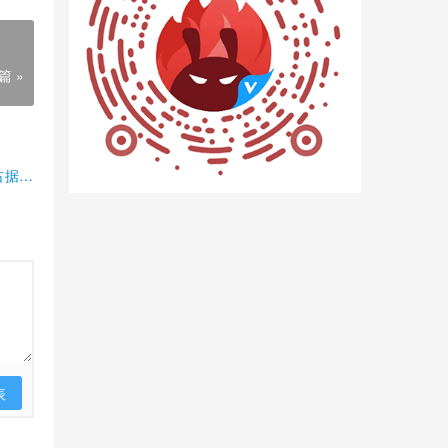
篇 »
占据半
表