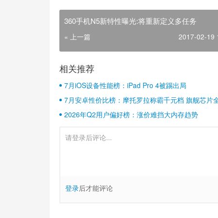
360手机N5新特性曝光:将重新定义多任务
« 上一篇
2017-02-19 
相关推荐
7月iOS设备性能榜：iPad Pro 4被踢出局
7月安卓性价比榜：摩托罗拉称霸千元档 旗舰芯片
2026年Q2用户偏好榜：涨价难挡大内存趋势
登录
后才能评论