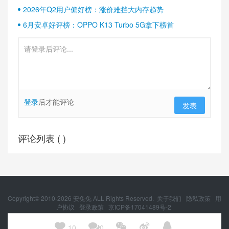
2026年Q2用户偏好榜：涨价难挡大内存趋势
6月安卓好评榜：OPPO K13 Turbo 5G拿下榜首
登录
后才能评论
发表
评论列表 (
)
Copyright© 2010-
2026
安兔兔 ALL Rights Reserved.
关于我们
隐私政策
用
户协议
登录政策
京ICP备17041489号-2
京公网安备 11010502054377号





10
0