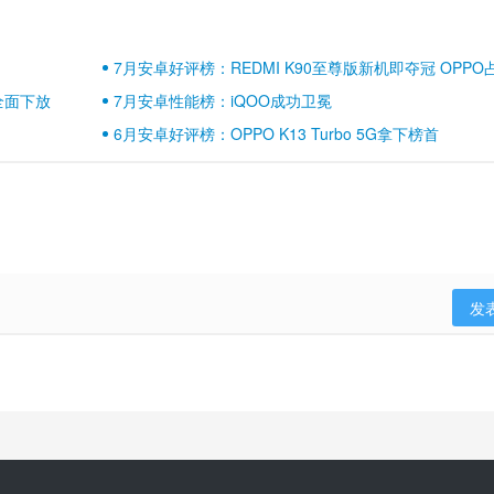
7月安卓好评榜：REDMI K90至尊版新机即夺冠 OPPO
壁江山
全面下放
7月安卓性能榜：iQOO成功卫冕
6月安卓好评榜：OPPO K13 Turbo 5G拿下榜首
发