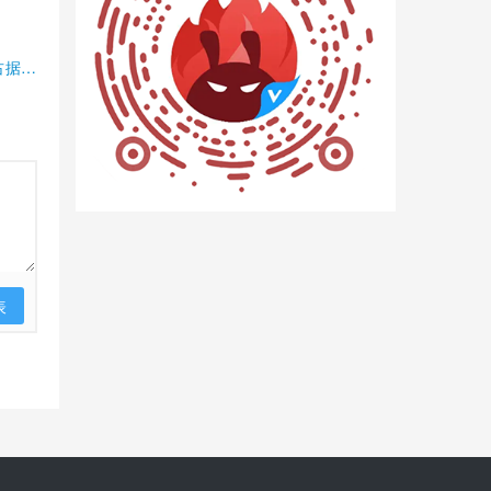
占据半
表