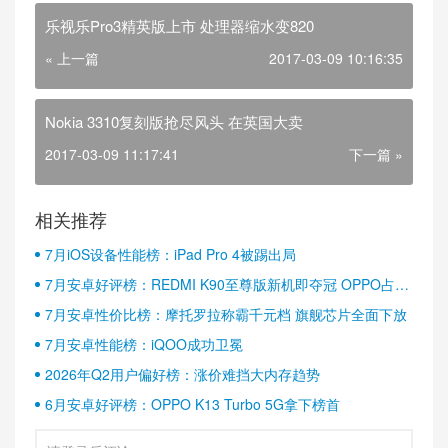
乐视乐Pro3精英版上市 处理器缩水变820
« 上一篇
2017-03-09 10:16:35
Nokia 3310复刻版抢尽风头 在英国大卖
2017-03-09 11:17:41
下一篇 »
相关推荐
7月iOS设备性能榜：iPad Pro 4被踢出局
7月安卓好评榜：REDMI K90至尊版新机即夺冠 OPPO占据
半壁江山
7月安卓性价比榜：摩托罗拉称霸千元档 旗舰芯片全面下放
7月安卓性能榜：iQOO成功卫冕
2026年Q2用户偏好榜：涨价难挡大内存趋势
6月安卓好评榜：OPPO K13 Turbo 5G拿下榜首