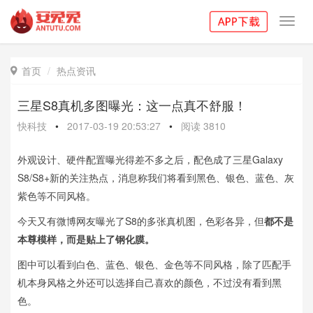
Toggl
navig
首页
热点资讯

三星S8真机多图曝光：这一点真不舒服！
快科技
•
2017-03-19 20:53:27
•
阅读
3810
外观设计、硬件配置曝光得差不多之后，配色成了三星Galaxy
S8/S8+新的关注热点，消息称我们将看到黑色、银色、蓝色、灰
紫色等不同风格。
今天又有微博网友曝光了S8的多张真机图，色彩各异，但
都不是
本尊模样，而是贴上了钢化膜。
图中可以看到白色、蓝色、银色、金色等不同风格，除了匹配手
机本身风格之外还可以选择自己喜欢的颜色，不过没有看到黑
色。