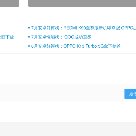
7月安卓好评榜：REDMI K90至尊版新机即夺冠 OPPO
壁江山
全面下放
7月安卓性能榜：iQOO成功卫冕
6月安卓好评榜：OPPO K13 Turbo 5G拿下榜首
发