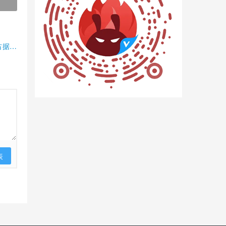
占据半
表