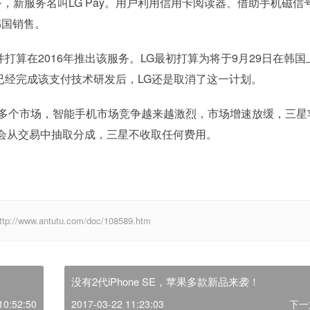
新服务名叫LG Pay。用户利用信用卡阅读器、借助手机磁信
韩国销售。
并打算在2016年推出该服务。LG最初打算为将于9月29日在韩国
已经完成该支付技术研发后，LG还是取消了这一计划。
多个市场，智能手机市场竞争越来越激烈，市场增速放缓，三星
会从交易中抽取分成，三星不收取任何费用。
w.antutu.com/doc/108589.htm
没有2代iPhone SE，苹果多款新品来袭！
10:52:50
2017-03-22 11:23:03
下一