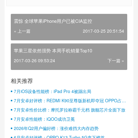
震惊 全球苹果iPhone用户已被CIA监控
« 上一篇
2017-03-25 20:51:54
苹果三星依然强势 本周手机销量Top10
2017-03-26 09:53:24
下一篇 »
相关推荐
7月iOS设备性能榜：iPad Pro 4被踢出局
7月安卓好评榜：REDMI K90至尊版新机即夺冠 OPPO占据
半壁江山
7月安卓性价比榜：摩托罗拉称霸千元档 旗舰芯片全面下放
7月安卓性能榜：iQOO成功卫冕
2026年Q2用户偏好榜：涨价难挡大内存趋势
6月安卓好评榜：OPPO K13 Turbo 5G拿下榜首