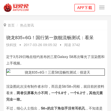
Toggl
navig
首页
热点资讯

骁龙835+6G！国行第一旗舰流畅测试：看呆
快科技
•
2017-03-26 09:05:32
•
阅读
3742
定于3月29日晚在纽约发布的三星Galaxy S8再次曝光了渲染图和
上手视频。
渲染图此次没有制作者水印，而且是S8/S8+同框，就目前的资料
看来，
两者仅屏幕大小不同，一个5.8寸，一个6.2寸，其他元素
完全一致。
不过，细心人士指出，
S8+的左下角似乎没有耳机孔
，不知道是