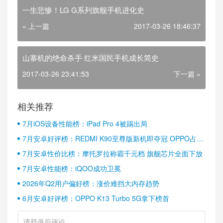
一生悲惨！LG G系列旗舰手机进化史
« 上一篇
2017-03-26 18:46:37
山寨机的绝命杀手 红米国民手机成长简史
2017-03-26 23:41:53
下一篇 »
相关推荐
7月iOS设备性能榜：iPad Pro 4被踢出局
7月安卓好评榜：REDMI K90至尊版新机即夺冠 OPPO占据
半壁江山
7月安卓性价比榜：摩托罗拉称霸千元档 旗舰芯片全面下放
7月安卓性能榜：iQOO成功卫冕
2026年Q2用户偏好榜：涨价难挡大内存趋势
6月安卓好评榜：OPPO K13 Turbo 5G拿下榜首