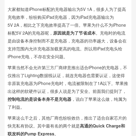
大家都知道iPhone标配的充电器输出为5V 1A，很多人为了提高
充电效率，纷纷购买iPad充电器，因为iPad充电器输出为
5V 2A，相比之下充电效率提高了一倍。苹果为什么不为iPhone
标配5V 2A的充电器呢，
原因就是为了节省成本
。充电时的电流
是由设备本身控制而不是充电器，充电器的功率越大，设备会在
支持范围内允许充电器加载更高的电流。所以用iPad充电头给
iPhone充电，不存在安全问题。
苹果当然不会允许第三方厂商肆意推出适合iPhone的充电器，不
仅推出了Lighting数据线认证，就连充电器也需要认证，这使得
非原装充电器为iPhone充电时，电流被限制在了1A以下。苹果推
出这样的软硬件认证，很多人说是为了安全。前面我们提到了，
控制电流的是设备本身不是充电器
，说白了苹果这么做，纯属为
了利益。
苹果这么干之后，其他厂商也纷纷效仿，推出了适合自家芯片的
快充私有协议。其中最有名的两个就是
高通的Quick Charge和
联发科的Pump Express
。