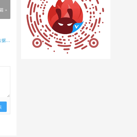
篇 »
占据半
表