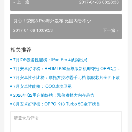
« 上一篇
2017-04-06 08:28:33
良心！荣耀8 Pro海外发布 比国内贵不少
2017-04-06 10:09:53
下一篇 »
相关推荐
7月iOS设备性能榜：iPad Pro 4被踢出局
7月安卓好评榜：REDMI K90至尊版新机即夺冠 OPPO占据
半壁江山
7月安卓性价比榜：摩托罗拉称霸千元档 旗舰芯片全面下放
7月安卓性能榜：iQOO成功卫冕
2026年Q2用户偏好榜：涨价难挡大内存趋势
6月安卓好评榜：OPPO K13 Turbo 5G拿下榜首