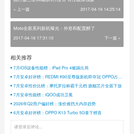
« 上一篇
2017-04-16 14:25:14
Moto全新系列新机曝光：外形和配置醉了
2017-04-16 17:31:10
下一篇 »
相关推荐
7月iOS设备性能榜：iPad Pro 4被踢出局
7月安卓好评榜：REDMI K90至尊版新机即夺冠 OPPO占据
半壁江山
7月安卓性价比榜：摩托罗拉称霸千元档 旗舰芯片全面下放
7月安卓性能榜：iQOO成功卫冕
2026年Q2用户偏好榜：涨价难挡大内存趋势
6月安卓好评榜：OPPO K13 Turbo 5G拿下榜首