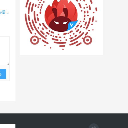
占据半
表