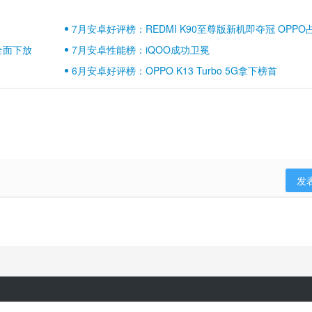
7月安卓好评榜：REDMI K90至尊版新机即夺冠 OPPO
壁江山
全面下放
7月安卓性能榜：iQOO成功卫冕
6月安卓好评榜：OPPO K13 Turbo 5G拿下榜首
发
隐私政策
用户协议
登录政策
京ICP备17041489号-2