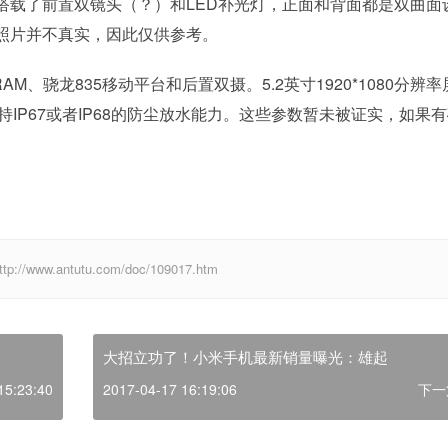
载了前置双镜头（？）和LED补光灯，正面和背面都是双曲面
照片并不真实，因此仅供参考。
、骁龙835移动平台和后置双摄。5.2英寸1920*1080分辨率
支持IP67或者IP68的防尘放水能力。这些参数暂未被证实，如果
w.antutu.com/doc/109017.htm
大招立功了！小米手机最新销量曝光：雄起
15:23:40
2017-04-17 16:19:06
下一